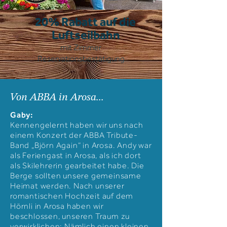
20% Rabatt auf die
Luftseilbahn
mit Zimmer
Reservationsbestätigung
Von ABBA in Arosa...
Gaby:
Kennengelernt haben wir uns nach
einem Konzert der ABBA Tribute-
Band „Björn Again“ in Arosa. Andy war
als Feriengast in Arosa, als ich dort
als Skilehrerin gearbeitet habe. Die
Berge sollten unsere gemeinsame
Heimat werden. Nach unserer
romantischen Hochzeit auf dem
Hörnli in Arosa haben wir
beschlossen, unseren Traum zu
verwirklichen: Nämlich einen kleinen